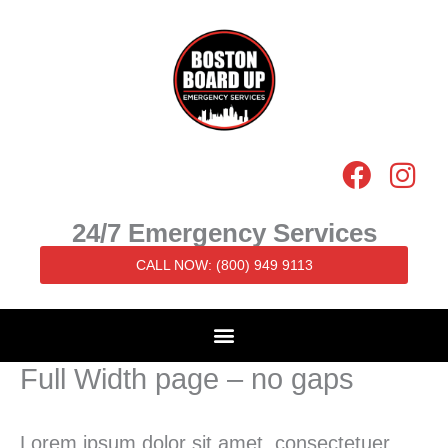
Skip
to
content
F
I
a
n
c
s
24/7 Emergency Services
e
t
CALL NOW: (800) 949 9113
b
a
o
g
o
r
k
a
Full Width page – no gaps
m
Lorem ipsum dolor sit amet, consectetuer