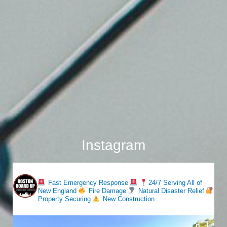
Instagram
bostonboardup
Fast Emergency Response
24/7 Serving All of
New England
Fire Damage
Natural Disaster Relief
Property Securing
New Construction